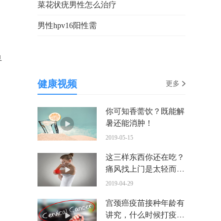
菜花状疣男性怎么治疗
男性hpv16阳性需
早
，
健康视频
更多
你可知香薷饮？既能解
暑还能消肿！
2019-05-15
这三样东西你还在吃？
痛风找上门是太轻而易
举
2019-04-29
宫颈癌疫苗接种年龄有
讲究，什么时候打疫苗