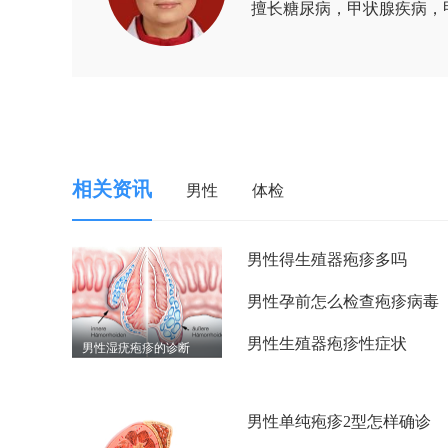
擅长糖尿病，甲状腺疾病，
相关资讯
男性
体检
男性得生殖器疱疹多吗
男性孕前怎么检查疱疹病毒
男性生殖器疱疹性症状
男性湿疣疱疹的诊断
男性单纯疱疹2型怎样确诊