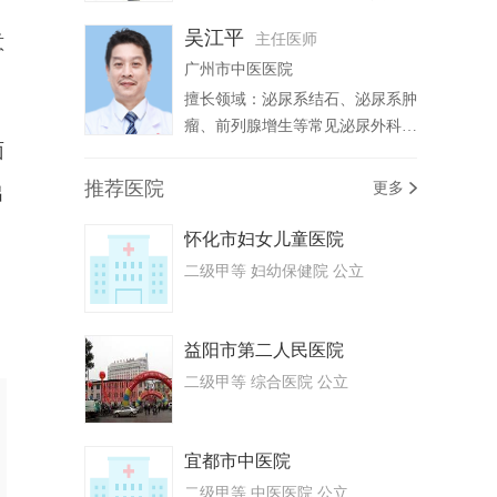
列腺肥大、前列腺癌、男性不育
吴江平
意
主任医师
(少弱精子症、精液不液化等)，阳
广州市中医医院
痿、早泄、射精障碍、支原体和衣
原体淋菌性尿道炎、血精、附睾
擅长领域：泌尿系结石、泌尿系肿
炎、泌尿生殖系肿瘤、精索静脉曲
瘤、前列腺增生等常见泌尿外科手
面
张、育前咨询与检查评估、男科疾
术，以及运用各种腔镜微创腔内手
病的心理咨询与指导、男科疑难疾
术治疗泌尿系统疾病。
推荐医院
更多
出
病诊治等
怀化市妇女儿童医院
二级甲等 妇幼保健院 公立
益阳市第二人民医院
二级甲等 综合医院 公立
宜都市中医院
二级甲等 中医医院 公立