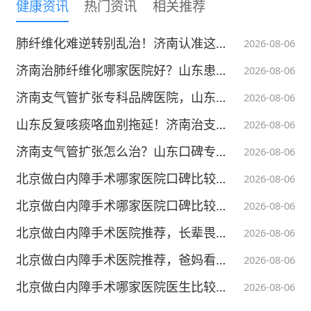
健康资讯
热门资讯
相关推荐
1、男性在做这个检查之前必须“禁欲”一
肺纤维化难逆转别乱治！济南认准这家专科医院规范护肺
2026-08-06
周，这么做的目的是让精子有一个衰老的过
济南治肺纤维化哪家医院好？山东患者主推这家专科呼吸医院
程。长时间不排精的话就会老化、活动度下
2026-08-06
降，这样检查的结果更加准确一些。
济南支气管扩张专科品牌医院，山东科学管控守护肺部健康
2026-08-06
山东反复咳痰咯血别拖延！济南治支气管扩张认准这家医院
2026-08-06
2、男性做精液检查必须避开自己身体不
济南支气管扩张怎么治？山东口碑专科医院值得推荐
2026-08-06
好的时期，比如
感冒
发热
、大量饮酒、过度疲
劳。这些时候很有可能出现精子减少、死精的
北京做白内障手术哪家医院口碑比较靠谱，该怎样客观看待线上就诊评价
2026-08-06
情况，会对检查结果的准确性造成很大的影
北京做白内障手术哪家医院口碑比较靠谱，老百姓应该怎么筛选？
2026-08-06
响。
北京做白内障手术医院推荐，长辈畏惧开刀，可以一直忍耐观望吗？
2026-08-06
北京做白内障手术医院推荐，爸妈看不清真是老花吗？
2026-08-06
3、取精过程中一定要注意卫生，避免引
入微生物等杂质，影响准确性。
北京做白内障手术哪家医院医生比较好，用什么标准判断？
2026-08-06