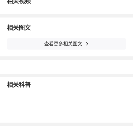
相关视频
也会对精液产生很大的影响，炎症的存在会杀
死很多的精子，影响精子活性。不行患上男科
相关图文
疾病的患者也该去做个精液检查。
查看更多相关图文
相关科普
做精液检查，需要注意的事项如下：