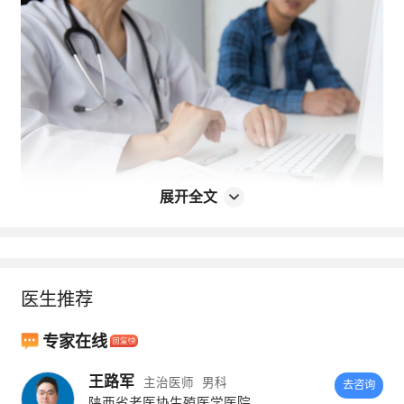
展开全文
出现这些情况，男性精液检查该安排上
医生推荐
了！
专家在线
1、夫妻在结婚之后性生活的时候没有采
取任何的避孕措施，性生活正常，但是半年以
王路军
主治医师
男科
去咨询
陕西省老医协生殖医学医院