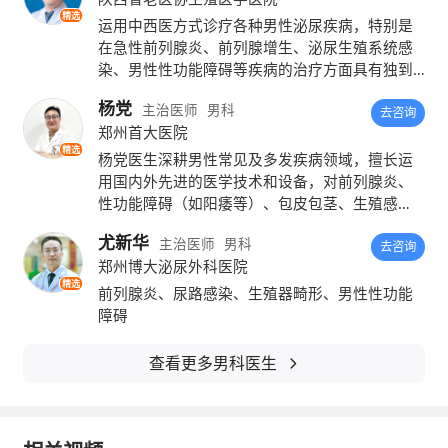
上还没有让自己的另一半
怀孕
的男性，这时候
精选
运用中西医方式诊疗各种男性泌尿疾病，特别是
应当去做精液检查。
在急性前列腺炎、前列腺增生、泌尿生殖系统感
染、男性性功能障碍等疾病的治疗方面具有独到
2、如果您的妻子以前有过
流产
或者胚胎
的见解。
杨党
主治医师
男科
去咨询
停育这两种情况，丈夫最好去做一个精液检
郑州首大医院
精选
查，因为受孕成功需要的是精子与卵子的互相
杨党医生深耕男性常见及多发疾病领域，擅长运
用国内外先进的医学技术和设备，对前列腺炎、
结合，如果胎儿出现异常，很有可能是男性的
性功能障碍（如阳痿等）、包皮包茎、生殖感
染、男性不育等多种男科疾病进行科学精准的诊
经验出现了问题。
尤新华
主治医师
男科
疗。
去咨询
郑州博大泌尿外科医院
3、正常男性的精液颜色是灰色或者乳白
精选
前列腺炎、尿路感染、生殖器畸形、男性性功能
色，男性如果发现自己的精液是其他的颜色，
障碍
那么就不太正常。此时男性也需要做一下精液
查看更多男科医生
检查，看看精液到底出了什么问题。
4、患上
前列腺炎
、
睾丸炎
这些男科疾病