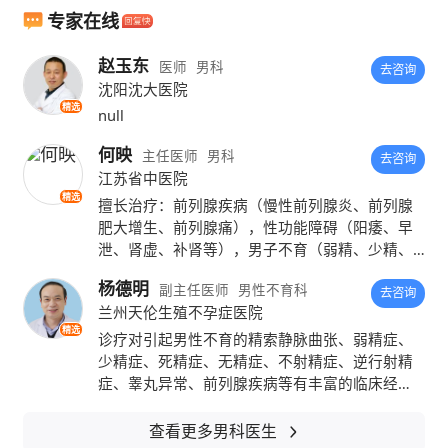
专家在线
如果是三十岁以下的男性朋友，需要做精
赵玉东
液质量的检查，刚结婚或者是结婚之后一直没
医师
男科
去咨询
沈阳沈大医院
有生育的男性朋友，最需要做的就是精液的检
精选
null
查，精子密度、活力低下的精子有可能会使女
何映
主任医师
男科
去咨询
性受孕几率下降或是导致
男性不育
。而男性衣
江苏省中医院
精选
擅长治疗：前列腺疾病（慢性前列腺炎、前列腺
原体或者是
支原体感染
很有可能会引起胚胎发
肥大增生、前列腺痛），性功能障碍（阳痿、早
育异常。
泄、肾虚、补肾等），男子不育（弱精、少精、
死精），睾丸附睾、精囊疾病，男子性征发育迟
杨德明
副主任医师
男性不育科
缓等男科疾病。
2019-01-15
举报/反馈
去咨询
兰州天伦生殖不孕症医院
本内容不能代替面诊，如有不适请尽快就医
精选
诊疗对引起男性不育的精索静脉曲张、弱精症、
少精症、死精症、无精症、不射精症、逆行射精
症、睾丸异常、前列腺疾病等有丰富的临床经
验。一直致力于男性疾病的诊断与治疗，多次参
加专业学习班及各种学习交流。
查看更多男科医生