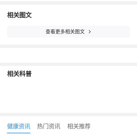
者中只有29%的人缺乏维生素D。
为什么维生素D缺乏与ED具有这样的关
相关图文
联？有研究显示，维生素D缺乏可能通过直接
查看更多相关图文
抑制内皮细胞功能，或者通过诱导高血压、糖
尿病、免疫/炎症反应、血管钙化等的产生而间
接抑制内皮细胞功能，除此之外，还可通过抑
制男性性腺功能，最终导致ED。
相关科普
健康资讯
热门资讯
相关推荐