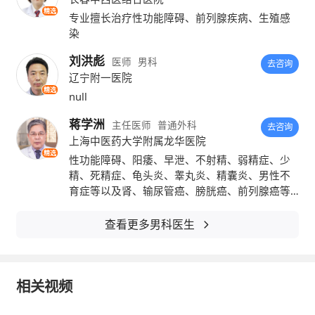
精选
专业擅长治疗性功能障碍、前列腺疾病、生殖感
染
刘洪彪
医师
男科
去咨询
美国约翰•霍普金斯大学医学院的研究者在
辽宁附一医院
精选
null
美国心脏病协会年会上曾发布过一项研究成
蒋学洲
主任医师
普通外科
果，显示体内维生素D含量较低或与勃起功能
去咨询
上海中医药大学附属龙华医院
障碍有关。
精选
性功能障碍、阳痿、早泄、不射精、弱精症、少
精、死精症、龟头炎、睾丸炎、精囊炎、男性不
研究人员分析了3400多名年龄在20岁及
育症等以及肾、输尿管癌、膀胱癌、前列腺癌等
泌尿系统肿瘤。
以上且没有心脏病的美国男性的数据，其中有
查看更多男科医生
30%的人缺乏维生素D，16%的人有勃起功能
障碍。分析结果显示：勃起功能障碍患者中有
相关视频
35%的人缺乏维生素D，而非勃起功能障碍患