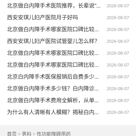
北京做白内障手术医院推荐，长辈说“老花眼”突然变好了是怎么回事？
2026-08-07
西安安琪儿妇产医院月子好吗
2026-08-07
怎样才能判断自己是否缺乏维生素D？我
北京做白内障手术哪家医院口碑比较靠谱？看东西发雾别当老花拖！
2026-08-07
们通常将血清25（OH）D水平低于25钠摩尔/
西安安琪儿妇产医院试管婴儿怎么样？
2026-08-07
升为严重缺乏，低于50钠摩尔/升为缺乏，50-
北京做白内障手术哪家医院口碑比较靠谱？多焦点晶体植入怎么选？
2026-08-07
74钠摩尔/升为不足，大于75钠摩尔/升为正
北京做白内障手术哪家医院口碑比较靠谱？北京白内障手术飞秒激光成热门
2026-08-07
常，临床研究报道显示，成人维生素D缺乏的
北京白内障手术医保报销后自费多少钱，飞秒激光值得多花钱吗？
2026-08-07
比例从20%-80不等。
北京做白内障手术多少钱？白内障诊疗避坑指南来了
2026-08-07
我国《中国居民膳食营养参考摄入量201
北京做白内障手术费用全解析，从单焦点到三焦点晶体价格差多少
2026-08-07
3》推荐成年人每日维生素D摄入量为400IU，
为什么有人清晰有人模糊？揭秘白内障术后视觉质量核心要素
2026-08-07
65岁以上老人推荐摄入量为600IU，但这个摄
入量被认为过于保守，比美国标准低200IU。
首页
>
男科
>
性功能障碍用药