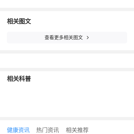
平常晚上进行的房事可以改到早晨或午间进
行；地点可以从床上改为卫生间、厨房；进行
相关图文
性生活过程中，要全身心放松，工作上的事情
要抛开一边，可以互相进行按摩，以便更快地
查看更多相关图文
进入状态中去。
2020-12-15
举报/反馈
本内容不能代替面诊，如有不适请尽快就医
相关科普
健康资讯
热门资讯
相关推荐