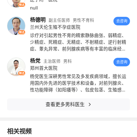
制定一个“性爱计划表”，详细列出一周内要进
精选
null
行多少次夫妻性生活。这样做不仅达不到培养
杨德明
副主任医师
男性不育科
去咨询
感情、呵护身心的效果，反而有可能会造成精
兰州天伦生殖不孕症医院
精选
神和机体紧张、使人注意力不集中，或者难以
诊疗对引起男性不育的精索静脉曲张、弱精症、
少精症、死精症、无精症、不射精症、逆行射精
唤醒性欲望，导致不能勃起，最终令自己身心
症、睾丸异常、前列腺疾病等有丰富的临床经
验。一直致力于男性疾病的诊断与治疗，多次参
疲倦，变得焦虑、烦躁，失去了性爱的欲望。
杨党
主治医师
男科
加专业学习班及各种学习交流。
去咨询
郑州首大医院
而要想有一个和谐的夫妻性生活，不管男女，
精选
杨党医生深耕男性常见及多发疾病领域，擅长运
都不应该将房事当做一项任务来完成。平时尽
用国内外先进的医学技术和设备，对前列腺炎、
性功能障碍（如阳痿等）、包皮包茎、生殖感
量减轻工作压力，保持充足的睡眠，避免身体
染、男性不育等多种男科疾病进行科学精准的诊
疗。
疲劳，让自己有更充沛的精力进行夫妻性生
查看更多男科医生
活。
此外，性生活中还建议尝试做一些创新，如：
相关视频