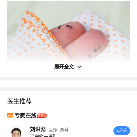
展开全文
正常的夫妻性生活，应该是在双方荷尔蒙的驱
医生推荐
使之下完成的。和谐的性生活有助于培养夫妻
感情，而且还利于身体健康。
专家在线
部分人为了尽量地“满足”对方，他们会给自己
刘洪彪
医师
男科
去咨询
辽宁附一医院